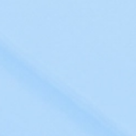
Защищенное хранилище докумен
Диск
Онлайн-редакторы д
Файл-Экспресс
ИИ-ассистент
ИИ-ассистент
Умный диктофон