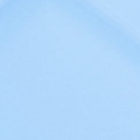
Редактор схем
Корпоративные коммуникации
Команда
Почта: базовое решение
Органайзер
Командная работа
Пространство
Корпоративный сервер
Проекты
Формы