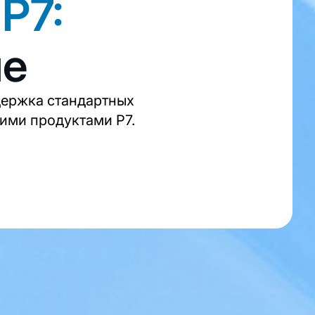
Р7:
ие
держка стандартных
ими продуктами Р7.