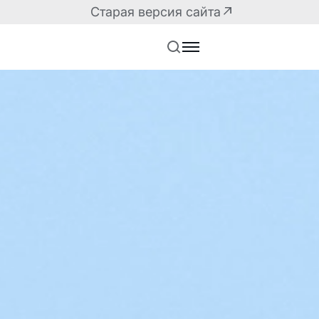
Старая версия сайта
Решения для разработчиков
Маркетплейс плагин
API корпоративного
Плагины для корпор