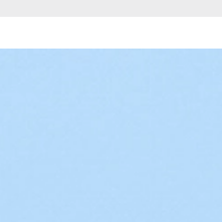
ов
 сервера
ативного сервера