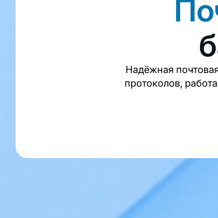
По
б
Надёжная почтовая
протоколов, работа