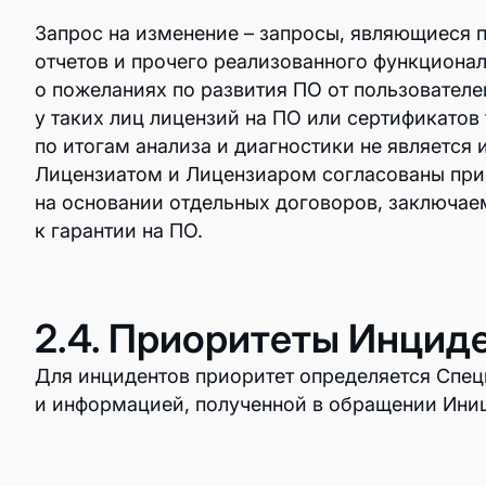
Запрос на изменение – запросы, являющиеся 
Новости
отчетов и прочего реализованного функционал
о пожеланиях по развития ПО от пользователе
Контакты
у таких лиц лицензий на ПО или сертификатов
О нас
по итогам анализа и диагностики не является
Лицензиатом и Лицензиаром согласованы прио
Награды
на основании отдельных договоров, заключае
к гарантии на ПО.
Карьера в Р7
Отзывы
2.4. Приоритеты Инцид
Для инцидентов приоритет определяется Спец
и информацией, полученной в обращении Ини
Тарифы