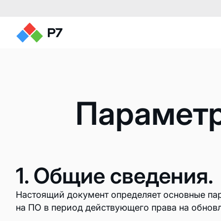
Параметр
Редакторы документов
1. Общие сведения.
Редактор текстов
Настоящий документ определяет основные па
Редактор таблиц
на ПО в период действующего права на обнов
Редактор презентаций