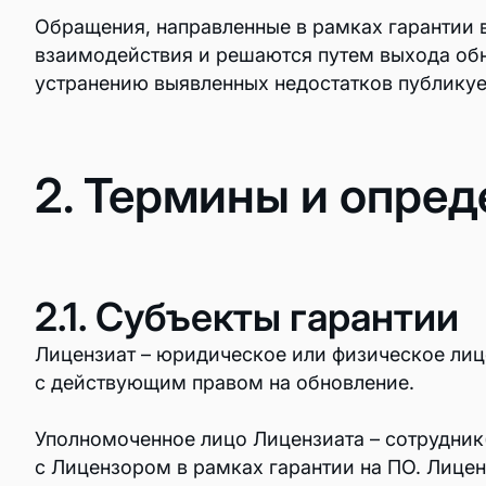
Обращения, направленные в рамках гарантии 
Редактор схем
взаимодействия и решаются путем выхода обн
устранению выявленных недостатков публикуе
Корпоративные коммуникации
Команда
Почта: базовое решение
2. Термины и опред
Органайзер
Командная работа
2.1. Субъекты гарантии
Пространство
Лицензиат – юридическое или физическое ли
Корпоративный сервер
с действующим правом на обновление.
Проекты
Уполномоченное лицо Лицензиата – сотрудник
Формы
с Лицензором в рамках гарантии на ПО. Лицен