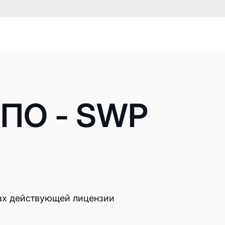
 ПО - SWP
ов
ах действующей лицензии
 сервера
ативного сервера