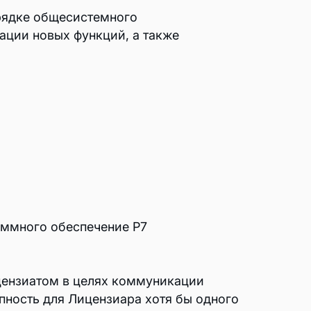
орядке общесистемного
ации новых функций, а также
тов для совместной работы
ля совместной работы
аммного обеспечение Р7
ицензиатом в целях коммуникации
пность для Лицензиара хотя бы одного