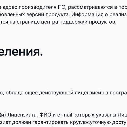
в адрес производителя ПО, рассматриваются в п
овленных версий продукта. Информация о реализ
тся на странице центра поддержки продуктов.
Защищенное хранилище докумен
Диск
Онлайн-редакторы д
еления.
Файл-Экспресс
ИИ-ассистент
ИИ-ассистент
цо, обладающее действующей лицензией на прогр
Умный диктофон
(и) Лицензиата, ФИО и e-mail которых указаны Л
зиат должен гарантировать круглосуточную досту