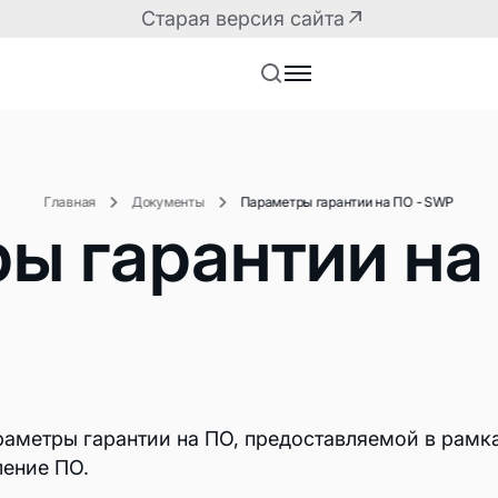
Старая версия сайта
Главная
Документы
Параметры гарантии на ПО - SWP
ы гарантии на
Решения для разработчиков
Маркетплейс плагин
раметры гарантии на ПО, предоставляемой в рамк
API корпоративного
ление ПО.
Плагины для корпор